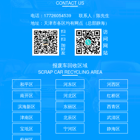
CONTACT US
电话：17726054539 联系人：陈先生
地址：天津市各区均有网点（总部静海）
报废车回收区域
SCRAP CAR RECYCLING AREA
和平区
河东区
河西区
南开区
河北区
红桥区
滨海新区
东丽区
西青区
津南区
北辰区
武清区
宝坻区
宁河区
静海区
蓟州区