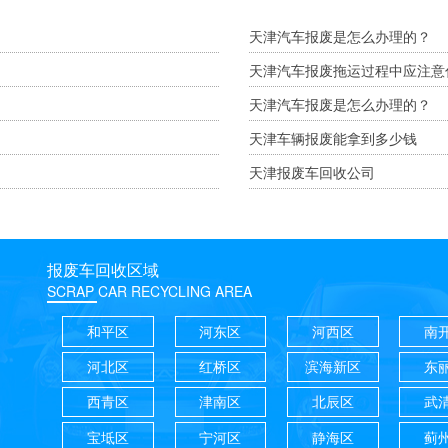
天津汽车报废是怎么办理的？
天津汽车报废拖运过程中应注意
天津汽车报废是怎么办理的？
天津车辆报废能拿到多少钱
天津报废车回收公司
报废车回收区域
SCRAP CAR RECYCLING AREA
和平区
河东区
河西区
南
河北区
红桥区
滨海新区
东
西青区
津南区
北辰区
武
宝坻区
宁河区
静海区
蓟